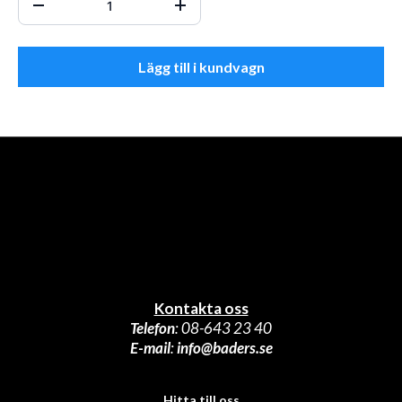
Lägg till i kundvagn
Kontakta oss
Telefon
: 08-643 23 40
E-mail
:
info@baders.se
Hitta t
Hitta till oss